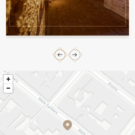
ZOBACZ WIĘCEJ
+
−