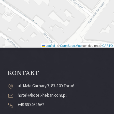
Leaflet
|
©
OpenStreetMap
contributors ©
CARTO
KONTAKT
ul. Małe Garbary 7, 87-100 Toruń
hotel@hotel-heban.com.pl
+48 660 462 562