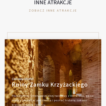
INNE ATRAKCJE
ZOBACZ INNE ATRAKCJE
Ciekawy obiekt
Ruiny Zamku Krzyżackiego
Pozostałości średniowiecznej twierdzy z XIII wieku, gdzie
można zwiedzać podziemia i poznać historię zakonu
krzyżackiego w Toruniu.