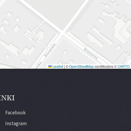
Leaflet
|
©
OpenStreetMap
contributors ©
CARTO
INKI
Facebook
Instagram