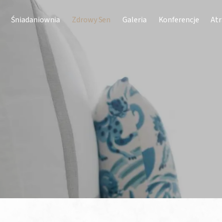
Śniadaniownia
Zdrowy Sen
Galeria
Konferencje
Atr