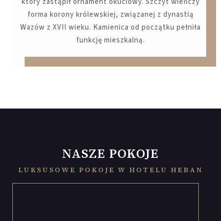
który zastąpił ornament okuciowy. Szczyt wieńczy
forma korony królewskiej, związanej z dynastią
Wazów z XVII wieku. Kamienica od początku pełniła
funkcję mieszkalną.
NASZE POKOJE
LUKSUSOWE POKOJE W HOTELU HEBAN