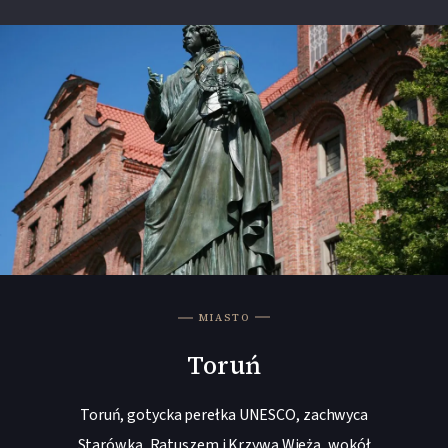
MIASTO
Toruń
Toruń, gotycka perełka UNESCO, zachwyca
Starówką, Ratuszem i Krzywą Wieżą, wokół