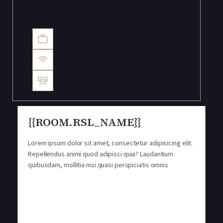
{{ROOM.RSL_NAME}}
Lorem ipsum dolor sit amet, consectetur adipisicing elit.
Repellendus animi quod adipisci quia? Laudantium
quibusdam, mollitia nisi quasi perspiciatis omnis