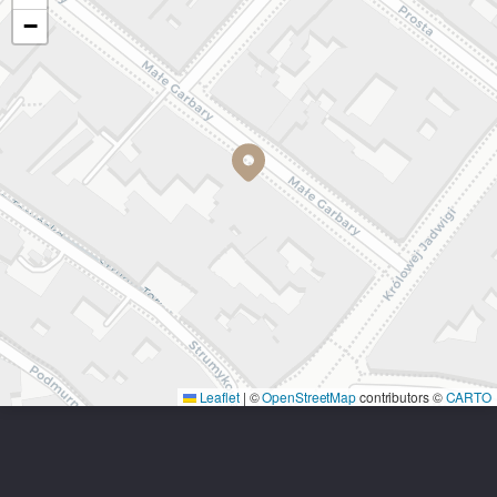
−
Leaflet
|
©
OpenStreetMap
contributors ©
CARTO